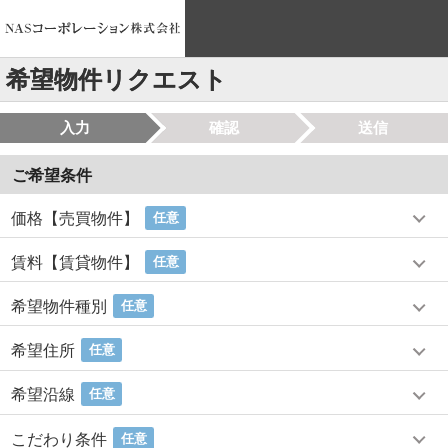
希望物件リクエスト
入力
確認
送信
ご希望条件
価格【売買物件】
任意
賃料【賃貸物件】
任意
希望物件種別
任意
希望住所
任意
希望沿線
任意
こだわり条件
任意