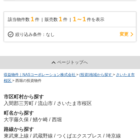
1
1
1～1
該当物件数
件
販売数
件
件を表示
変更
絞り込み条件：
なし
ページトップへ
収益物件｜NASコーポレーション株式会社
>
(投資)地域から探す
>
さいたま市
桜区
>
西堀の投資物件
市区町村から探す
入間郡三芳町
/
流山市
/
さいたま市桜区
町名から探す
大字藤久保
/
鰭ケ崎
/
西堀
路線から探す
東武東上線
/
武蔵野線
/
つくばエクスプレス
/
埼京線