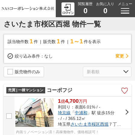
閲覧履歴
お気に入り
メニュー
0
0
さいたま市桜区西堀 物件一覧
1
1
1～1
該当物件数
件
販売数
件
件を表示
変更
絞り込み条件：
なし
販売物件のみ
コーポフジ
売買 | 一棟マンション
1
4,700
億
万
円
利回り：表面6.01% / -
埼京線
「
中浦和
」駅 徒歩15分
- / - / 365.12㎡
埼玉県
さいたま市桜区
西堀
７丁目18-30
内装リノベーション済！高稼働物件。価格相談可！