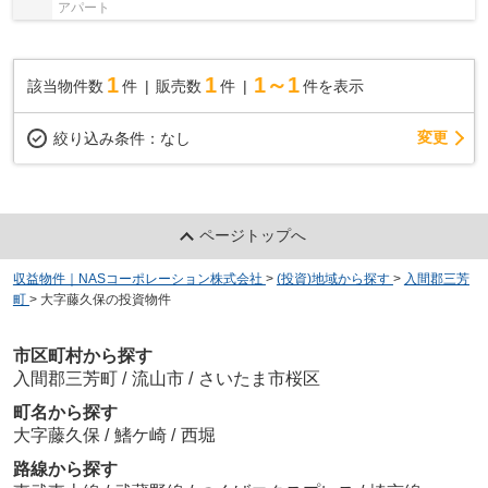
アパート
1
1
1～1
該当物件数
件
販売数
件
件を表示
変更
絞り込み条件：
なし
ページトップへ
収益物件｜NASコーポレーション株式会社
>
(投資)地域から探す
>
入間郡三芳
町
>
大字藤久保の投資物件
市区町村から探す
入間郡三芳町
/
流山市
/
さいたま市桜区
町名から探す
大字藤久保
/
鰭ケ崎
/
西堀
路線から探す