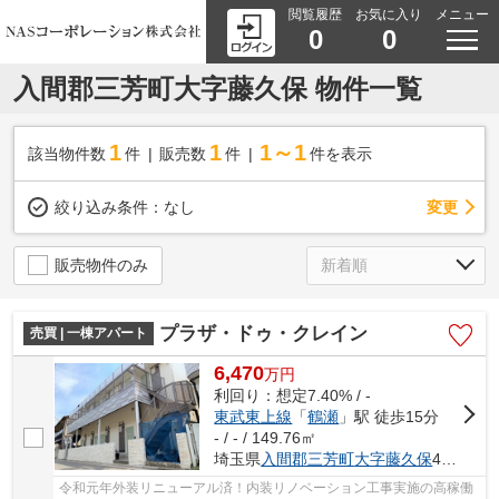
閲覧履歴
お気に入り
メニュー
0
0
入間郡三芳町大字藤久保 物件一覧
1
1
1～1
該当物件数
件
販売数
件
件を表示
変更
絞り込み条件：
なし
販売物件のみ
プラザ・ドゥ・クレイン
売買 | 一棟アパート
6,470
万
円
利回り：想定7.40% / -
東武東上線
「
鶴瀬
」駅 徒歩15分
- / - / 149.76㎡
埼玉県
入間郡三芳町
大字藤久保
4029-30
令和元年外装リニューアル済！内装リノベーション工事実施の高稼働