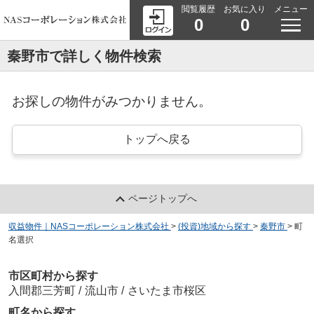
閲覧履歴
お気に入り
メニュー
0
0
秦野市で詳しく物件検索
お探しの物件がみつかりません。
トップへ戻る
ページトップへ
収益物件｜NASコーポレーション株式会社
>
(投資)地域から探す
>
秦野市
>
町
名選択
市区町村から探す
入間郡三芳町
/
流山市
/
さいたま市桜区
町名から探す