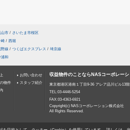
流山市
/
さいたま市桜区
ケ崎
/
西堀
蔵野線
/
つくばエクスプレス
/
埼京線
中浦和
収益物件のことならNASコーポレー
上
お問い合わせ
下の物件
スタッフ紹介
東京都港区港南１丁目9-36 アレア品川ビル13階
内
TEL:03-4446-5254
FAX:03-4363-6921
Copyright(c) NASコーポレーション株式会社
All Rights Reserved.
を目的として、クッキー（Cookie）を使用しています。
詳しくは、