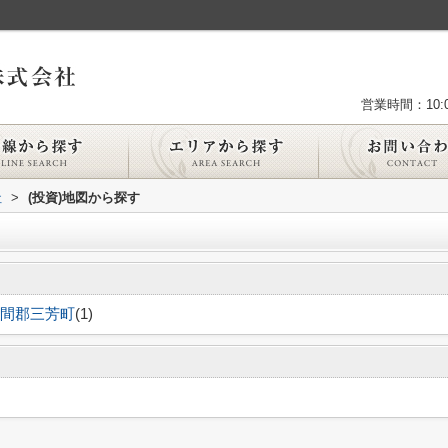
営業時間：10:0
社
>
(投資)地図から探す
間郡三芳町
(1)