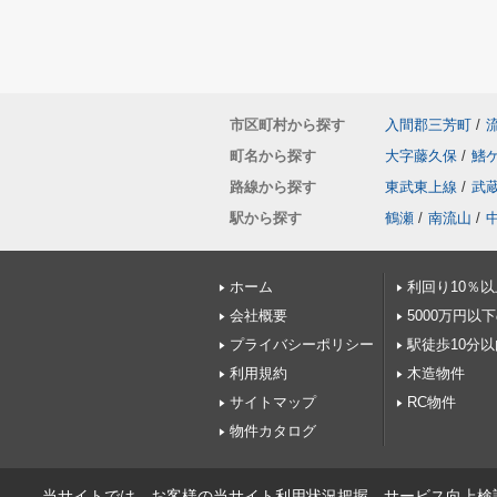
市区町村から探す
入間郡三芳町
/
町名から探す
大字藤久保
/
鰭
路線から探す
東武東上線
/
武
駅から探す
鶴瀬
/
南流山
/
ホーム
利回り10％以
会社概要
5000万円以
プライバシーポリシー
駅徒歩10分以
利用規約
木造物件
サイトマップ
RC物件
物件カタログ
当サイトでは、お客様の当サイト利用状況把握、サービス向上検討