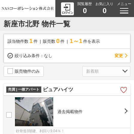
閲覧履歴
お気に入り
メニュー
0
0
新座市北野 物件一覧
1
0
1～1
該当物件数
件
販売数
件
件を表示
変更
絞り込み条件：
なし
販売物件のみ
ピュアハイツ
売買 | 一棟アパート
過去掲載物件
鉄骨造3階建、利回り9.04％！