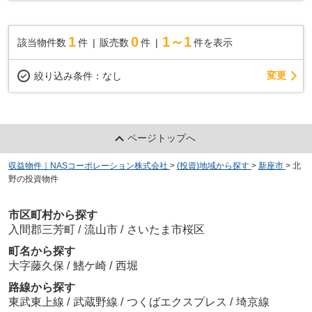
1
0
1～1
該当物件数
件
販売数
件
件を表示
変更
絞り込み条件：
なし
ページトップへ
収益物件｜NASコーポレーション株式会社
>
(投資)地域から探す
>
新座市
>
北
野の投資物件
市区町村から探す
入間郡三芳町
/
流山市
/
さいたま市桜区
町名から探す
大字藤久保
/
鰭ケ崎
/
西堀
路線から探す
東武東上線
/
武蔵野線
/
つくばエクスプレス
/
埼京線