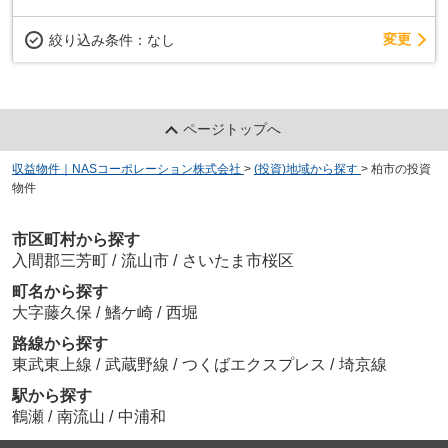
変更
絞り込み条件：
なし
ページトップへ
収益物件｜NASコーポレーション株式会社
>
(投資)地域から探す
>
柏市の投資
物件
市区町村から探す
入間郡三芳町
/
流山市
/
さいたま市桜区
町名から探す
大字藤久保
/
鰭ケ崎
/
西堀
路線から探す
東武東上線
/
武蔵野線
/
つくばエクスプレス
/
埼京線
駅から探す
鶴瀬
/
南流山
/
中浦和