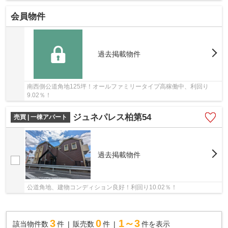
会員物件
過去掲載物件
南西側公道角地125坪！オールファミリータイプ高稼働中、利回り
9.02％！
ジュネパレス柏第54
売買 | 一棟アパート
過去掲載物件
公道角地、建物コンディション良好！利回り10.02％！
3
0
1～3
該当物件数
件
販売数
件
件を表示