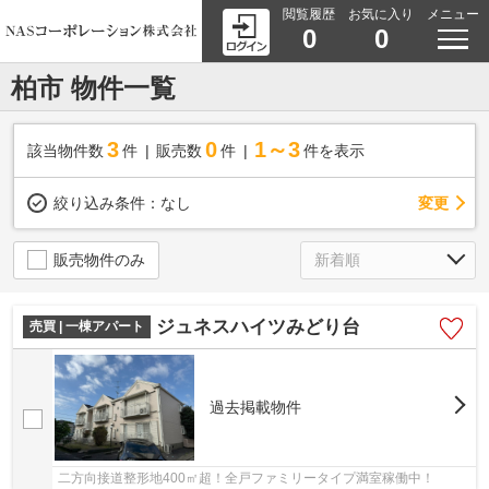
閲覧履歴
お気に入り
メニュー
0
0
柏市 物件一覧
3
0
1～3
該当物件数
件
販売数
件
件を表示
変更
絞り込み条件：
なし
販売物件のみ
ジュネスハイツみどり台
売買 | 一棟アパート
過去掲載物件
二方向接道整形地400㎡超！全戸ファミリータイプ満室稼働中！