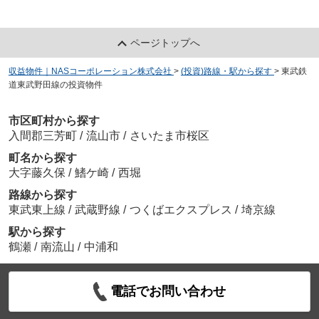
ページトップへ
収益物件｜NASコーポレーション株式会社
>
(投資)路線・駅から探す
>
東武鉄
道東武野田線の投資物件
市区町村から探す
入間郡三芳町
/
流山市
/
さいたま市桜区
町名から探す
大字藤久保
/
鰭ケ崎
/
西堀
路線から探す
東武東上線
/
武蔵野線
/
つくばエクスプレス
/
埼京線
駅から探す
鶴瀬
/
南流山
/
中浦和
電話でお問い合わせ