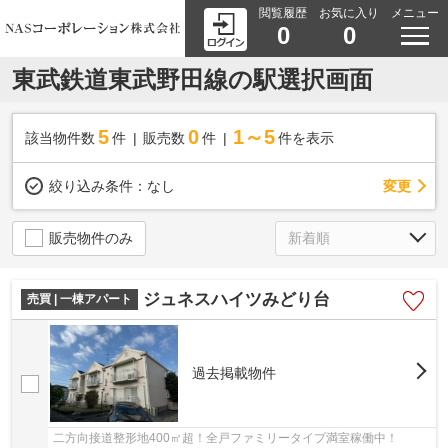
閲覧履歴
お気に入り
メニュー
0
0
東武鉄道東武野田線の駅選択画面
5
0
1～5
該当物件数
件
販売数
件
件を表示
変更
絞り込み条件：
なし
販売物件のみ
ジュネスハイツみどり台
売買 | 一棟アパート
過去掲載物件
二方向接道整形地400㎡超！全戸ファミリータイプ満室稼働中！