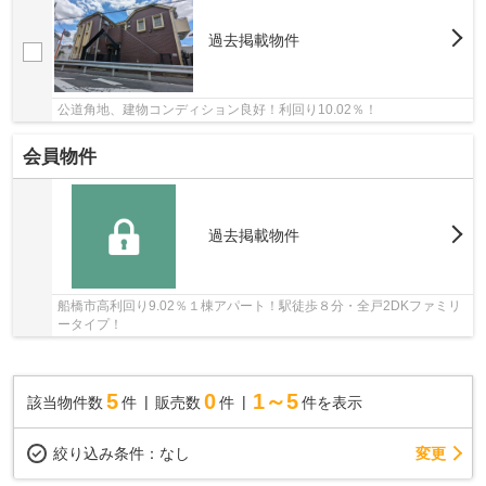
過去掲載物件
公道角地、建物コンディション良好！利回り10.02％！
会員物件
過去掲載物件
船橋市高利回り9.02％１棟アパート！駅徒歩８分・全戸2DKファミリ
ータイプ！
5
0
1～5
該当物件数
件
販売数
件
件を表示
変更
絞り込み条件：
なし